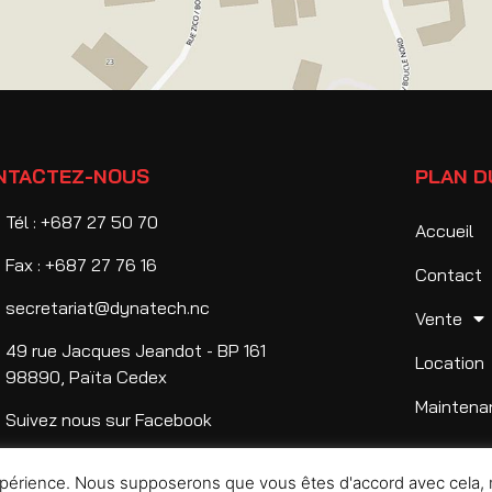
NTACTEZ-NOUS
PLAN D
Tél : +687 27 50 70
Accueil
Fax : +687 27 76 16
Contact
secretariat@dynatech.nc
Vente
49 rue Jacques Jeandot - BP 161
Location
98890, Païta Cedex
Maintena
Suivez nous sur Facebook
 expérience. Nous supposerons que vous êtes d'accord avec cela,