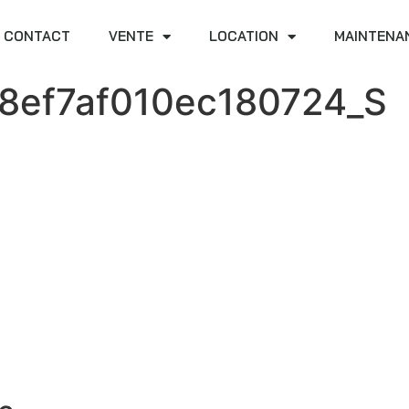
CONTACT
VENTE
LOCATION
MAINTENA
8ef7af010ec180724_S