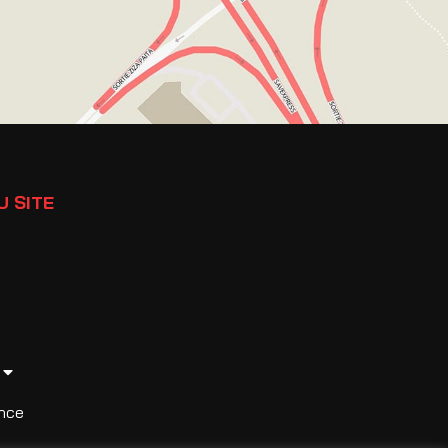
U SITE
nce