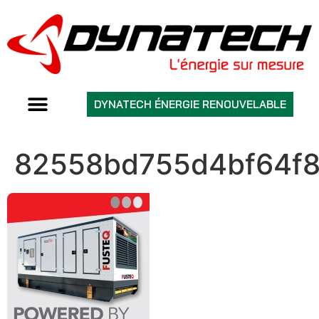
DYNATECH ÉNERGIE RENOUVELABLE
82558bd755d4bf64f